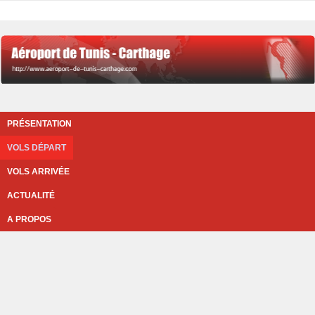
PRÉSENTATION
VOLS DÉPART
VOLS ARRIVÉE
ACTUALITÉ
A PROPOS