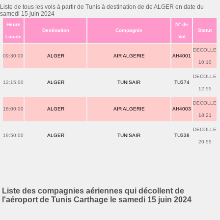
Liste de tous les vols à partir de Tunis à destination de de ALGER en date du
samedi 15 juin 2024
Heure
N° de
Destination
Compagnie
Statut
Locale
Vol
DECOLLE
09:30:00
ALGER
AIR ALGERIE
AH4001
10:10
DECOLLE
12:15:00
ALGER
TUNISAIR
TU374
12:55
DECOLLE
18:00:00
ALGER
AIR ALGERIE
AH4003
18:21
DECOLLE
19:50:00
ALGER
TUNISAIR
TU338
20:55
Liste des compagnies aériennes qui décollent de
l'aéroport de Tunis Carthage le samedi 15 juin 2024