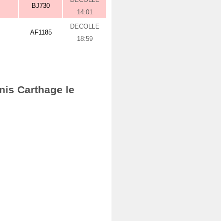
BJ730
14:01
DECOLLE
AF1185
18:59
nis Carthage le