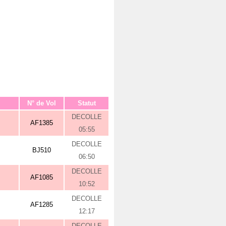
N° de Vol
Statut
DECOLLE
AF1385
05:55
DECOLLE
BJ510
06:50
DECOLLE
AF1085
10:52
DECOLLE
AF1285
12:17
DECOLLE