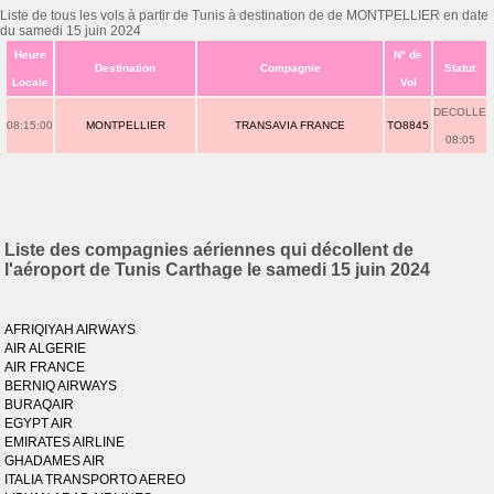
Liste de tous les vols à partir de Tunis à destination de de MONTPELLIER en date
du samedi 15 juin 2024
Heure
N° de
Destination
Compagnie
Statut
Locale
Vol
DECOLLE
08:15:00
MONTPELLIER
TRANSAVIA FRANCE
TO8845
08:05
Liste des compagnies aériennes qui décollent de
l'aéroport de Tunis Carthage le samedi 15 juin 2024
AFRIQIYAH AIRWAYS
AIR ALGERIE
AIR FRANCE
BERNIQ AIRWAYS
BURAQAIR
EGYPT AIR
EMIRATES AIRLINE
GHADAMES AIR
ITALIA TRANSPORTO AEREO