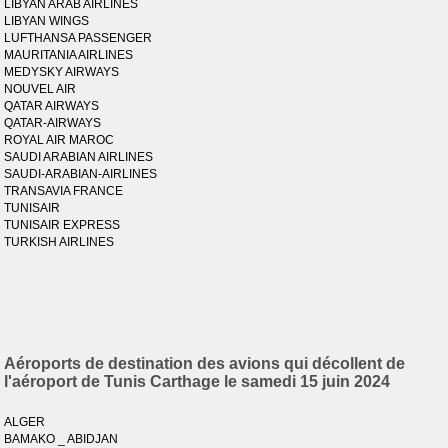
LIBYAN ARAB AIRLINES
LIBYAN WINGS
LUFTHANSA PASSENGER
MAURITANIA AIRLINES
MEDYSKY AIRWAYS
NOUVEL AIR
QATAR AIRWAYS
QATAR-AIRWAYS
ROYAL AIR MAROC
SAUDI ARABIAN AIRLINES
SAUDI-ARABIAN-AIRLINES
TRANSAVIA FRANCE
TUNISAIR
TUNISAIR EXPRESS
TURKISH AIRLINES
Aéroports de destination des avions qui décollent de
l'aéroport de Tunis Carthage le samedi 15 juin 2024
ALGER
BAMAKO _ ABIDJAN