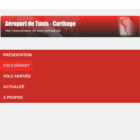
PRÉSENTATION
VOLS DÉPART
VOLS ARRIVÉE
ACTUALITÉ
A PROPOS