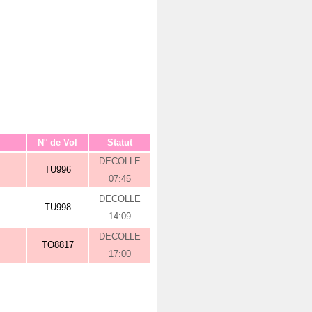
N° de Vol
Statut
DECOLLE
TU996
07:45
DECOLLE
TU998
14:09
DECOLLE
TO8817
17:00