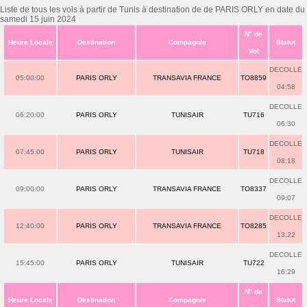
Liste de tous les vols à partir de Tunis à destination de de PARIS ORLY en date du
samedi 15 juin 2024
N° de
Heure Locale
Destination
Compagnie
Statut
Vol
DECOLLE
05:00:00
PARIS ORLY
TRANSAVIA FRANCE
TO8859
04:58
DECOLLE
06:20:00
PARIS ORLY
TUNISAIR
TU716
06:30
DECOLLE
07:45:00
PARIS ORLY
TUNISAIR
TU718
08:18
DECOLLE
09:00:00
PARIS ORLY
TRANSAVIA FRANCE
TO8337
09:07
DECOLLE
12:40:00
PARIS ORLY
TRANSAVIA FRANCE
TO8285
13:22
DECOLLE
15:45:00
PARIS ORLY
TUNISAIR
TU722
16:29
N° de
Heure Locale
Destination
Compagnie
Statut