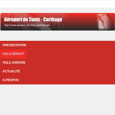
PRÉSENTATION
VOLS DÉPART
VOLS ARRIVÉE
ACTUALITÉ
A PROPOS