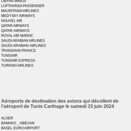
LIBYAN WINGS
LUFTHANSA PASSENGER
MAURITANIA AIRLINES
MEDYSKY AIRWAYS
NOUVEL AIR
QATAR AIRWAYS
QATAR-AIRWAYS
ROYAL AIR MAROC
SAUDI ARABIAN AIRLINES
SAUDI-ARABIAN-AIRLINES
TRANSAVIA FRANCE
TUNISAIR
TUNISAIR EXPRESS
TURKISH AIRLINES
Aéroports de destination des avions qui décollent de
l'aéroport de Tunis Carthage le samedi 15 juin 2024
ALGER
BAMAKO _ ABIDJAN
BASEL EURO AIRPORT