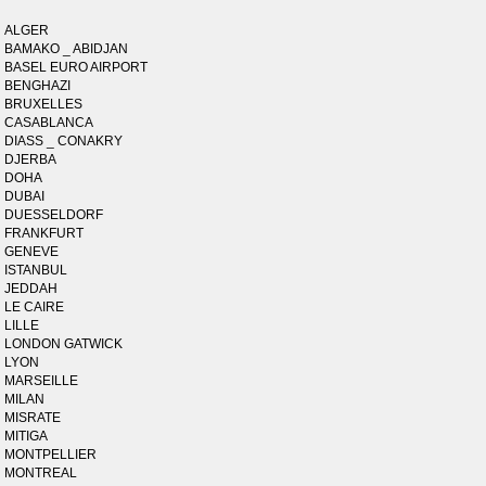
ALGER
BAMAKO _ ABIDJAN
BASEL EURO AIRPORT
BENGHAZI
BRUXELLES
CASABLANCA
DIASS _ CONAKRY
DJERBA
DOHA
DUBAI
DUESSELDORF
FRANKFURT
GENEVE
ISTANBUL
JEDDAH
LE CAIRE
LILLE
LONDON GATWICK
LYON
MARSEILLE
MILAN
MISRATE
MITIGA
MONTPELLIER
MONTREAL