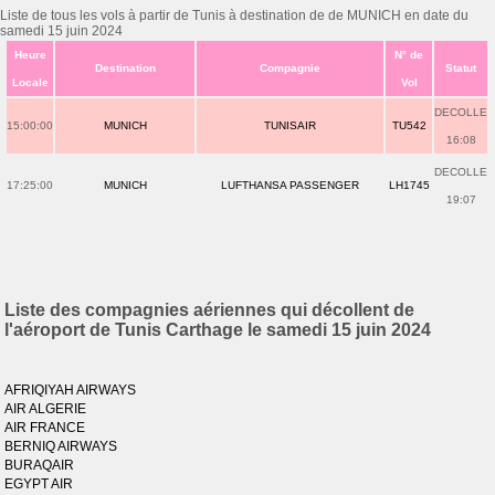
Liste de tous les vols à partir de Tunis à destination de de MUNICH en date du
samedi 15 juin 2024
Heure
N° de
Destination
Compagnie
Statut
Locale
Vol
DECOLLE
15:00:00
MUNICH
TUNISAIR
TU542
16:08
DECOLLE
17:25:00
MUNICH
LUFTHANSA PASSENGER
LH1745
19:07
Liste des compagnies aériennes qui décollent de
l'aéroport de Tunis Carthage le samedi 15 juin 2024
AFRIQIYAH AIRWAYS
AIR ALGERIE
AIR FRANCE
BERNIQ AIRWAYS
BURAQAIR
EGYPT AIR