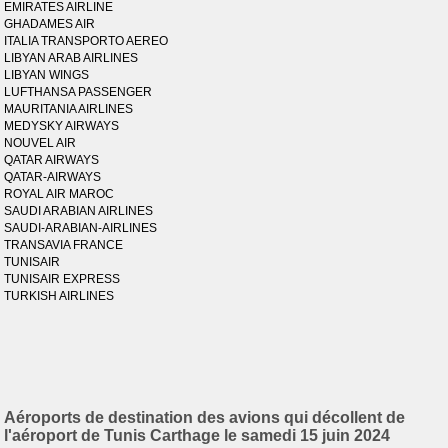
EMIRATES AIRLINE
GHADAMES AIR
ITALIA TRANSPORTO AEREO
LIBYAN ARAB AIRLINES
LIBYAN WINGS
LUFTHANSA PASSENGER
MAURITANIA AIRLINES
MEDYSKY AIRWAYS
NOUVEL AIR
QATAR AIRWAYS
QATAR-AIRWAYS
ROYAL AIR MAROC
SAUDI ARABIAN AIRLINES
SAUDI-ARABIAN-AIRLINES
TRANSAVIA FRANCE
TUNISAIR
TUNISAIR EXPRESS
TURKISH AIRLINES
Aéroports de destination des avions qui décollent de
l'aéroport de Tunis Carthage le samedi 15 juin 2024