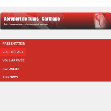
PRÉSENTATION
VOLS DÉPART
VOLS ARRIVÉE
ACTUALITÉ
A PROPOS