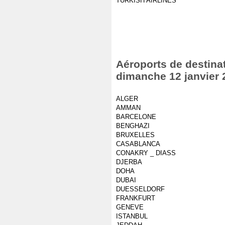
TURKISH AIRLINES
Aéroports de destinat
dimanche 12 janvier 
ALGER
AMMAN
BARCELONE
BENGHAZI
BRUXELLES
CASABLANCA
CONAKRY _ DIASS
DJERBA
DOHA
DUBAI
DUESSELDORF
FRANKFURT
GENEVE
ISTANBUL