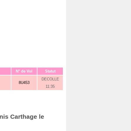
N° de Vol
Statut
DECOLLE
8U453
11:35
nis Carthage le