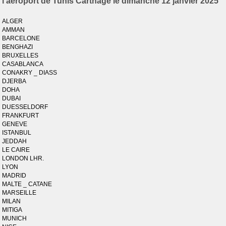
l'aéroport de Tunis Carthage le dimanche 12 janvier 2025
ALGER
AMMAN
BARCELONE
BENGHAZI
BRUXELLES
CASABLANCA
CONAKRY _ DIASS
DJERBA
DOHA
DUBAI
DUESSELDORF
FRANKFURT
GENEVE
ISTANBUL
JEDDAH
LE CAIRE
LONDON LHR.
LYON
MADRID
MALTE _ CATANE
MARSEILLE
MILAN
MITIGA
MUNICH