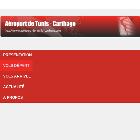
PRÉSENTATION
VOLS DÉPART
VOLS ARRIVÉE
ACTUALITÉ
A PROPOS