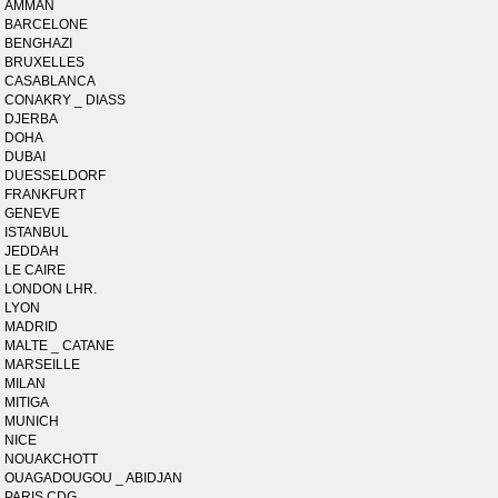
AMMAN
BARCELONE
BENGHAZI
BRUXELLES
CASABLANCA
CONAKRY _ DIASS
DJERBA
DOHA
DUBAI
DUESSELDORF
FRANKFURT
GENEVE
ISTANBUL
JEDDAH
LE CAIRE
LONDON LHR.
LYON
MADRID
MALTE _ CATANE
MARSEILLE
MILAN
MITIGA
MUNICH
NICE
NOUAKCHOTT
OUAGADOUGOU _ ABIDJAN
PARIS CDG