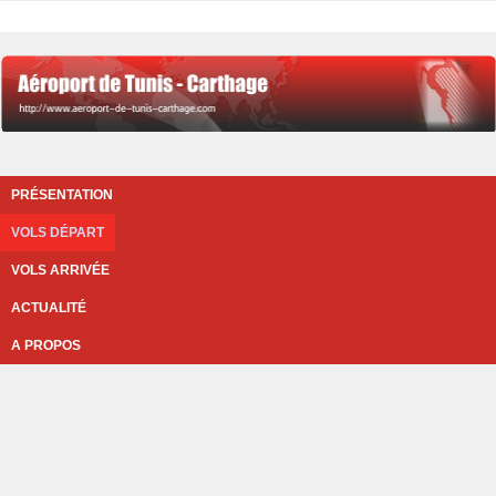
PRÉSENTATION
VOLS DÉPART
VOLS ARRIVÉE
ACTUALITÉ
A PROPOS