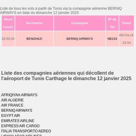
Liste de tous les vols à partir de Tunis via la compagnie aérienne BERNIQ
AIRWAYS en date du dimanche 12 janvier 2025
Heure
N° de
Destination
Compagnie
Statut
Locale
Vol
DECOLLE
20:50:00
BENGHAZI
BERNIQ AIRWAYS
NB104
22:04
Liste des compagnies aériennes qui décollent de
l'aéroport de Tunis Carthage le dimanche 12 janvier 2025
AFRIQIYAH AIRWAYS
AIR ALGERIE
AIR FRANCE
BERNIQ AIRWAYS
EGYPT AIR
EMIRATES AIRLINE
EXPRESS AIR CARGO
ITALIA TRANSPORTO AEREO