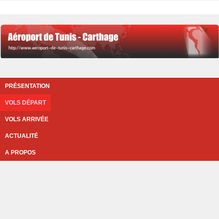
PRÉSENTATION
VOLS DÉPART
VOLS ARRIVÉE
ACTUALITÉ
A PROPOS