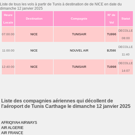
Liste de tous les vols à partir de Tunis à destination de de NICE en date du
dimanche 12 janvier 2025
Heure
N° de
Destination
Compagnie
Statut
Locale
Vol
DECOLLE
07:00:00
NICE
TUNISAIR
TU996
08:00
DECOLLE
11:00:00
NICE
NOUVEL AIR
BJ586
11:40
DECOLLE
12:40:00
NICE
TUNISAIR
TU998
14:07
Liste des compagnies aériennes qui décollent de
l'aéroport de Tunis Carthage le dimanche 12 janvier 2025
AFRIQIYAH AIRWAYS
AIR ALGERIE
AIR FRANCE