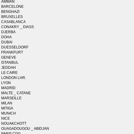
AMMAN
BARCELONE
BENGHAZI
BRUXELLES
CASABLANCA
CONAKRY _ DIASS
DJERBA
DOHA
DUBAI
DUESSELDORF
FRANKFURT
GENEVE
ISTANBUL
JEDDAH
LE CAIRE
LONDON LHR.
LYON
MADRID
MALTE _ CATANE
MARSEILLE
MILAN
MITIGA
MUNICH
NICE
NOUAKCHOTT
OUAGADOUGOU _ ABIDJAN
PARIS CDG