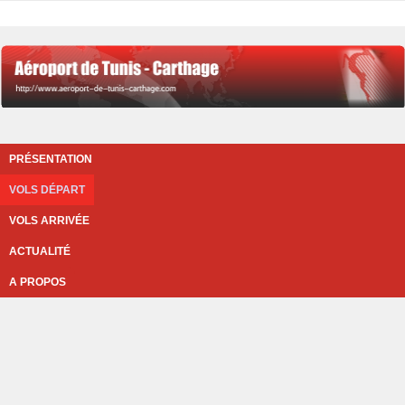
PRÉSENTATION
VOLS DÉPART
VOLS ARRIVÉE
ACTUALITÉ
A PROPOS