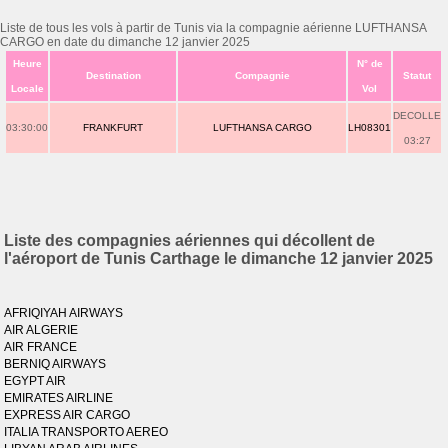
Liste de tous les vols à partir de Tunis via la compagnie aérienne LUFTHANSA
CARGO en date du dimanche 12 janvier 2025
Heure
N° de
Destination
Compagnie
Statut
Locale
Vol
DECOLLE
03:30:00
FRANKFURT
LUFTHANSA CARGO
LH08301
03:27
Liste des compagnies aériennes qui décollent de
l'aéroport de Tunis Carthage le dimanche 12 janvier 2025
AFRIQIYAH AIRWAYS
AIR ALGERIE
AIR FRANCE
BERNIQ AIRWAYS
EGYPT AIR
EMIRATES AIRLINE
EXPRESS AIR CARGO
ITALIA TRANSPORTO AEREO