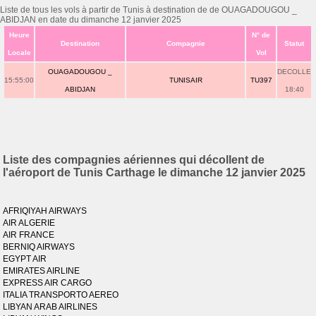
Liste de tous les vols à partir de Tunis à destination de de OUAGADOUGOU _
ABIDJAN en date du dimanche 12 janvier 2025
Heure
N° de
Destination
Compagnie
Statut
Locale
Vol
OUAGADOUGOU _
DECOLLE
15:55:00
TUNISAIR
TU397
ABIDJAN
18:40
Liste des compagnies aériennes qui décollent de
l'aéroport de Tunis Carthage le dimanche 12 janvier 2025
AFRIQIYAH AIRWAYS
AIR ALGERIE
AIR FRANCE
BERNIQ AIRWAYS
EGYPT AIR
EMIRATES AIRLINE
EXPRESS AIR CARGO
ITALIA TRANSPORTO AEREO
LIBYAN ARAB AIRLINES