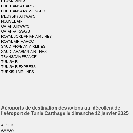
LIBYAN WINGS
LUFTHANSA CARGO
LUFTHANSA PASSENGER
MEDYSKY AIRWAYS
NOUVEL AIR
QATAR AIRWAYS
QATAR-AIRWAYS
ROYAL JORDANIAN AIRLINES
ROYAL AIR MAROC
SAUDI ARABIAN AIRLINES
SAUDI-ARABIAN-AIRLINES
TRANSAVIA FRANCE
TUNISAIR
TUNISAIR EXPRESS
TURKISH AIRLINES
Aéroports de destination des avions qui décollent de
l'aéroport de Tunis Carthage le dimanche 12 janvier 2025
ALGER
AMMAN