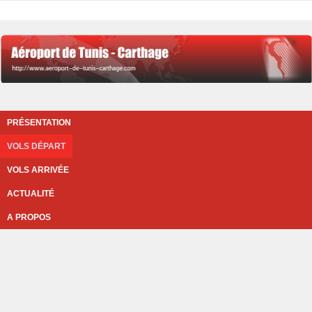
PRÉSENTATION
VOLS DÉPART
VOLS ARRIVÉE
ACTUALITÉ
A PROPOS