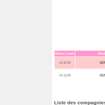
Heure Locale
Dest
10:45:00
GE
14:10:00
GE
Liste des compagnies 