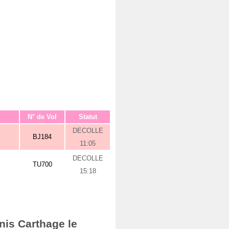
N° de Vol
Statut
DECOLLE
BJ184
11:05
DECOLLE
TU700
15:18
nis Carthage le