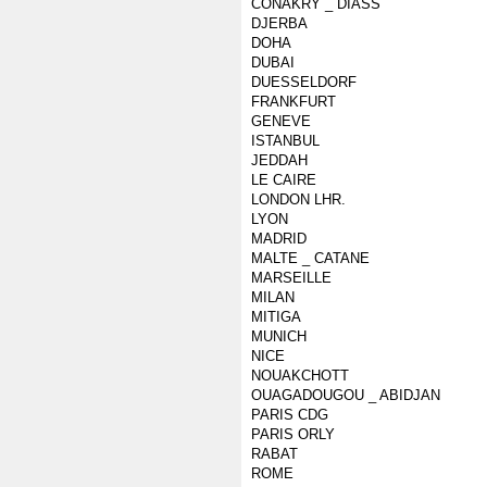
CONAKRY _ DIASS
DJERBA
DOHA
DUBAI
DUESSELDORF
FRANKFURT
GENEVE
ISTANBUL
JEDDAH
LE CAIRE
LONDON LHR.
LYON
MADRID
MALTE _ CATANE
MARSEILLE
MILAN
MITIGA
MUNICH
NICE
NOUAKCHOTT
OUAGADOUGOU _ ABIDJAN
PARIS CDG
PARIS ORLY
RABAT
ROME