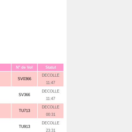
N° de Vol
Statut
DECOLLE
SV0366
11:47
DECOLLE
SV366
11:47
DECOLLE
TU713
00:31
DECOLLE
TU913
23:31