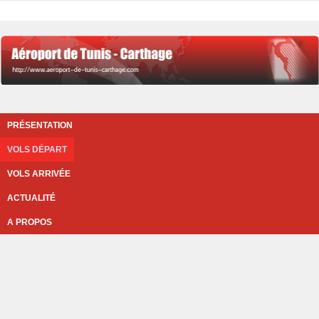
PRÉSENTATION
VOLS DÉPART
VOLS ARRIVÉE
ACTUALITÉ
A PROPOS