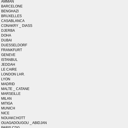
AMMAN
BARCELONE
BENGHAZI
BRUXELLES
CASABLANCA
CONAKRY _ DIASS
DJERBA
DOHA
DUBAI
DUESSELDORF
FRANKFURT
GENEVE
ISTANBUL
JEDDAH
LE CAIRE
LONDON LHR.
LYON
MADRID
MALTE _ CATANE
MARSEILLE
MILAN
MITIGA
MUNICH
NICE
NOUAKCHOTT
OUAGADOUGOU _ ABIDJAN
PARIS CDG