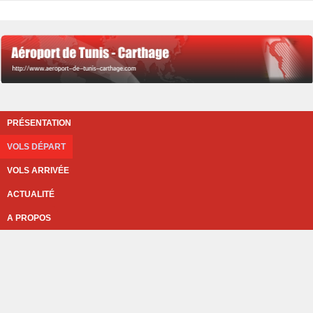
PRÉSENTATION
VOLS DÉPART
VOLS ARRIVÉE
ACTUALITÉ
A PROPOS