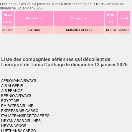
Liste de tous les vols à partir de Tunis à destination de de DJERBA en date du
dimanche 12 janvier 2025
Heure
N° de
Destination
Compagnie
Statut
Locale
Vol
21:00:00
DJERBA
TUNISAIR EXPRESS
UG010
ANNULE
Liste des compagnies aériennes qui décollent de
l'aéroport de Tunis Carthage le dimanche 12 janvier 2025
AFRIQIYAH AIRWAYS
AIR ALGERIE
AIR FRANCE
BERNIQ AIRWAYS
EGYPT AIR
EMIRATES AIRLINE
EXPRESS AIR CARGO
ITALIA TRANSPORTO AEREO
LIBYAN ARAB AIRLINES
LIBYAN WINGS
LUFTHANSA CARGO