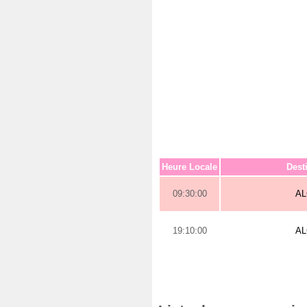
Heure Locale
Dest
09:30:00
A
19:10:00
A