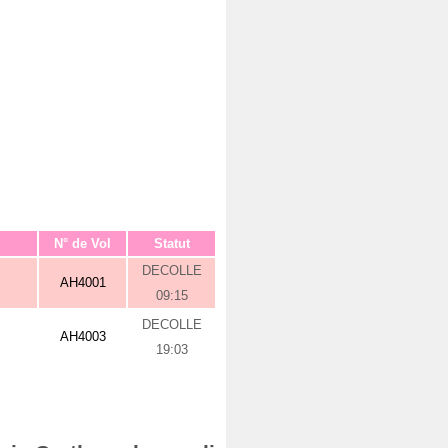
N° de Vol
Statut
DECOLLE
AH4001
09:15
DECOLLE
AH4003
19:03