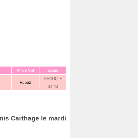
N° de Vol
Statut
DECOLLE
RJ552
14:40
nis Carthage le mardi