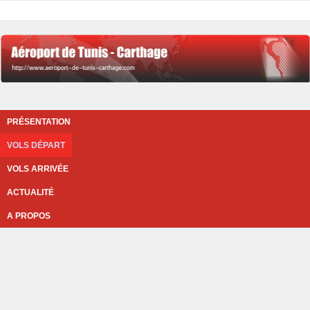
PRÉSENTATION
VOLS DÉPART
VOLS ARRIVÉE
ACTUALITÉ
A PROPOS