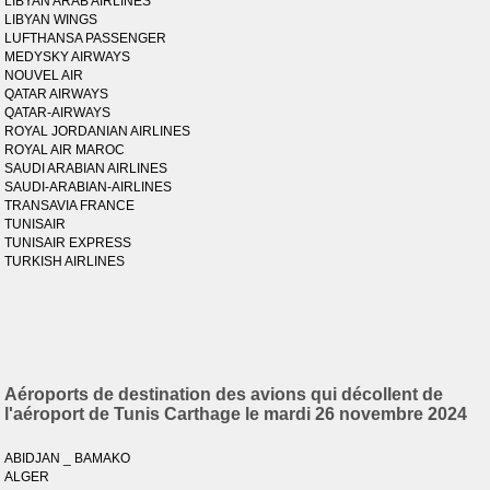
LIBYAN ARAB AIRLINES
LIBYAN WINGS
LUFTHANSA PASSENGER
MEDYSKY AIRWAYS
NOUVEL AIR
QATAR AIRWAYS
QATAR-AIRWAYS
ROYAL JORDANIAN AIRLINES
ROYAL AIR MAROC
SAUDI ARABIAN AIRLINES
SAUDI-ARABIAN-AIRLINES
TRANSAVIA FRANCE
TUNISAIR
TUNISAIR EXPRESS
TURKISH AIRLINES
Aéroports de destination des avions qui décollent de
l'aéroport de Tunis Carthage le mardi 26 novembre 2024
ABIDJAN _ BAMAKO
ALGER