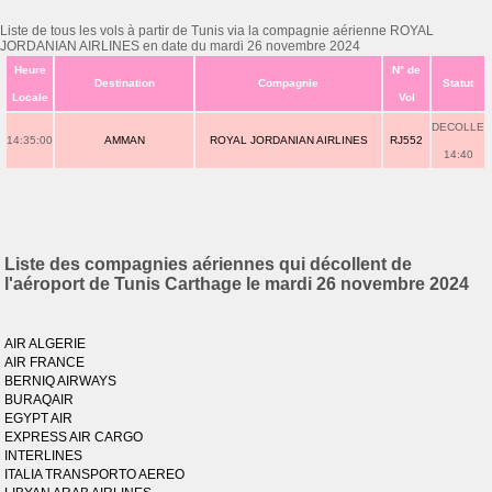
Liste de tous les vols à partir de Tunis via la compagnie aérienne ROYAL
JORDANIAN AIRLINES en date du mardi 26 novembre 2024
Heure
N° de
Destination
Compagnie
Statut
Locale
Vol
DECOLLE
14:35:00
AMMAN
ROYAL JORDANIAN AIRLINES
RJ552
14:40
Liste des compagnies aériennes qui décollent de
l'aéroport de Tunis Carthage le mardi 26 novembre 2024
AIR ALGERIE
AIR FRANCE
BERNIQ AIRWAYS
BURAQAIR
EGYPT AIR
EXPRESS AIR CARGO
INTERLINES
ITALIA TRANSPORTO AEREO