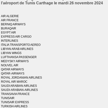
l'aéroport de Tunis Carthage le mardi 26 novembre 2024
AIR ALGERIE
AIR FRANCE
BERNIQ AIRWAYS
BURAQAIR
EGYPT AIR
EXPRESS AIR CARGO
INTERLINES
ITALIA TRANSPORTO AEREO
LIBYAN ARAB AIRLINES
LIBYAN WINGS
LUFTHANSA PASSENGER
MEDYSKY AIRWAYS
NOUVEL AIR
QATAR AIRWAYS
QATAR-AIRWAYS
ROYAL JORDANIAN AIRLINES
ROYAL AIR MAROC
SAUDI ARABIAN AIRLINES
SAUDI-ARABIAN-AIRLINES
TRANSAVIA FRANCE
TUNISAIR
TUNISAIR EXPRESS
TURKISH AIRLINES