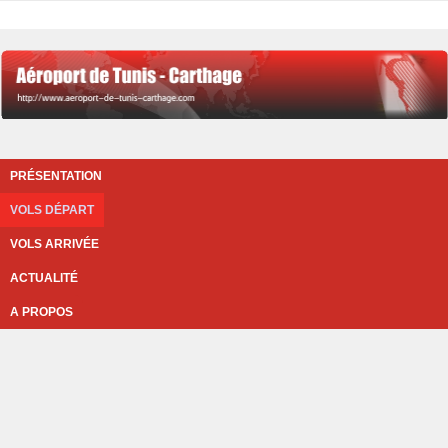
PRÉSENTATION
VOLS DÉPART
VOLS ARRIVÉE
ACTUALITÉ
A PROPOS