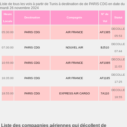
Liste de tous les vols à partir de Tunis à destination de de PARIS CDG en date du
mardi 26 novembre 2024
Heure
N° de
Destination
Compagnie
Statut
Locale
Vol
DECOLLE
05:30:00
PARIS CDG
AIR FRANCE
AF1385
05:53
DECOLLE
07:30:00
PARIS CDG
NOUVEL AIR
BJ510
07:44
DECOLLE
10:55:00
PARIS CDG
AIR FRANCE
AF1085
11:03
DECOLLE
16:35:00
PARIS CDG
AIR FRANCE
AF1185
17:25
DECOLLE
18:55:00
PARIS CDG
EXPRESS AIR CARGO
7A110
18:55
Liste des compagnies aériennes qui décollent de