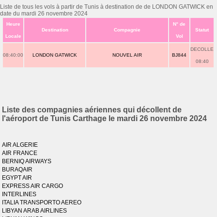
Liste de tous les vols à partir de Tunis à destination de de LONDON GATWICK en
date du mardi 26 novembre 2024
Heure
N° de
Destination
Compagnie
Statut
Locale
Vol
DECOLLE
08:40:00
LONDON GATWICK
NOUVEL AIR
BJ844
08:40
Liste des compagnies aériennes qui décollent de
l'aéroport de Tunis Carthage le mardi 26 novembre 2024
AIR ALGERIE
AIR FRANCE
BERNIQ AIRWAYS
BURAQAIR
EGYPT AIR
EXPRESS AIR CARGO
INTERLINES
ITALIA TRANSPORTO AEREO
LIBYAN ARAB AIRLINES