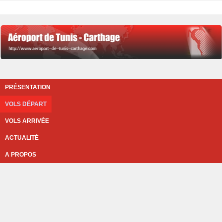
PRÉSENTATION
VOLS DÉPART
VOLS ARRIVÉE
ACTUALITÉ
A PROPOS