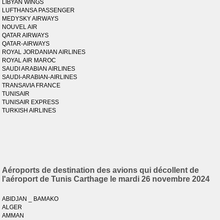
LIBYAN WINGS
LUFTHANSA PASSENGER
MEDYSKY AIRWAYS
NOUVEL AIR
QATAR AIRWAYS
QATAR-AIRWAYS
ROYAL JORDANIAN AIRLINES
ROYAL AIR MAROC
SAUDI ARABIAN AIRLINES
SAUDI-ARABIAN-AIRLINES
TRANSAVIA FRANCE
TUNISAIR
TUNISAIR EXPRESS
TURKISH AIRLINES
Aéroports de destination des avions qui décollent de
l'aéroport de Tunis Carthage le mardi 26 novembre 2024
ABIDJAN _ BAMAKO
ALGER
AMMAN