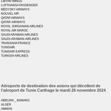
LIBYAN WINGS
LUFTHANSA PASSENGER
MEDYSKY AIRWAYS
NOUVEL AIR
QATAR AIRWAYS
QATAR-AIRWAYS
ROYAL JORDANIAN AIRLINES
ROYAL AIR MAROC
SAUDI ARABIAN AIRLINES
SAUDI-ARABIAN-AIRLINES
TRANSAVIA FRANCE
TUNISAIR
TUNISAIR EXPRESS
TURKISH AIRLINES
Aéroports de destination des avions qui décollent de
l'aéroport de Tunis Carthage le mardi 26 novembre 2024
ABIDJAN _ BAMAKO
ALGER
AMMAN