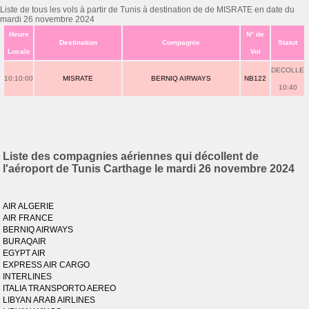
Liste de tous les vols à partir de Tunis à destination de de MISRATE en date du
mardi 26 novembre 2024
Heure
N° de
Destination
Compagnie
Statut
Locale
Vol
DECOLLE
10:10:00
MISRATE
BERNIQ AIRWAYS
NB122
10:40
Liste des compagnies aériennes qui décollent de
l'aéroport de Tunis Carthage le mardi 26 novembre 2024
AIR ALGERIE
AIR FRANCE
BERNIQ AIRWAYS
BURAQAIR
EGYPT AIR
EXPRESS AIR CARGO
INTERLINES
ITALIA TRANSPORTO AEREO
LIBYAN ARAB AIRLINES