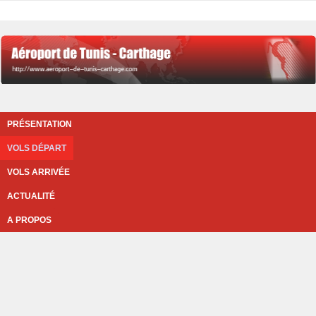
PRÉSENTATION
VOLS DÉPART
VOLS ARRIVÉE
ACTUALITÉ
A PROPOS