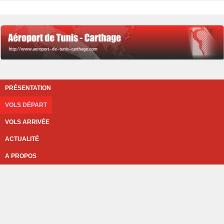
PRÉSENTATION
VOLS DÉPART
VOLS ARRIVÉE
ACTUALITÉ
A PROPOS