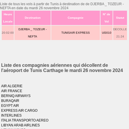
Liste de tous les vols à partir de Tunis à destination de de DJERBA _ TOZEUR -
NEFTA en date du mardi 26 novembre 2024
Heure
N° de
Destination
Compagnie
Statut
Locale
Vol
DJERBA _ TOZEUR -
DECOLLE
20:02:00
TUNISAIR EXPRESS
UG010
NEFTA
21:24
Liste des compagnies aériennes qui décollent de
l'aéroport de Tunis Carthage le mardi 26 novembre 2024
AIR ALGERIE
AIR FRANCE
BERNIQ AIRWAYS
BURAQAIR
EGYPT AIR
EXPRESS AIR CARGO
INTERLINES
ITALIA TRANSPORTO AEREO
LIBYAN ARAB AIRLINES