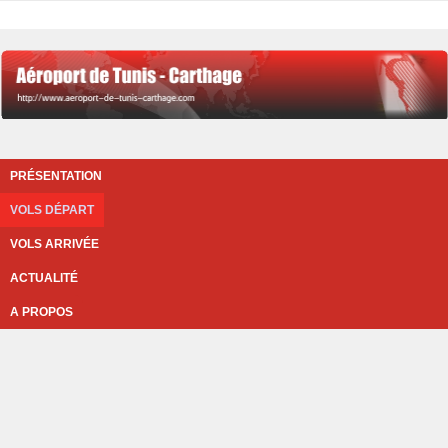
PRÉSENTATION
VOLS DÉPART
VOLS ARRIVÉE
ACTUALITÉ
A PROPOS