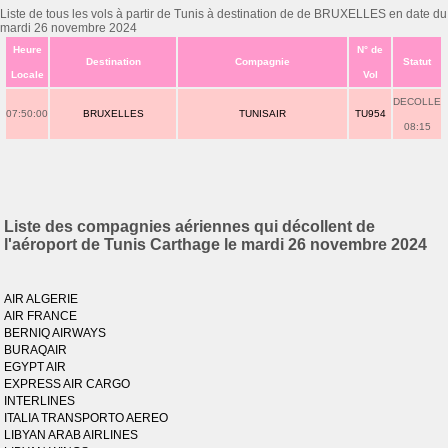
Liste de tous les vols à partir de Tunis à destination de de BRUXELLES en date du
mardi 26 novembre 2024
Heure
N° de
Destination
Compagnie
Statut
Locale
Vol
DECOLLE
07:50:00
BRUXELLES
TUNISAIR
TU954
08:15
Liste des compagnies aériennes qui décollent de
l'aéroport de Tunis Carthage le mardi 26 novembre 2024
AIR ALGERIE
AIR FRANCE
BERNIQ AIRWAYS
BURAQAIR
EGYPT AIR
EXPRESS AIR CARGO
INTERLINES
ITALIA TRANSPORTO AEREO
LIBYAN ARAB AIRLINES