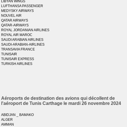
LIBYAN WINGS
LUFTHANSA PASSENGER
MEDYSKY AIRWAYS
NOUVEL AIR
QATAR AIRWAYS
QATAR-AIRWAYS
ROYAL JORDANIAN AIRLINES
ROYAL AIR MAROC
SAUDI ARABIAN AIRLINES
SAUDI-ARABIAN-AIRLINES
TRANSAVIA FRANCE
TUNISAIR
TUNISAIR EXPRESS
TURKISH AIRLINES
Aéroports de destination des avions qui décollent de
l'aéroport de Tunis Carthage le mardi 26 novembre 2024
ABIDJAN _ BAMAKO
ALGER
AMMAN