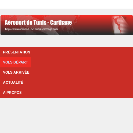
PRÉSENTATION
VOLS DÉPART
VOLS ARRIVÉE
ACTUALITÉ
A PROPOS