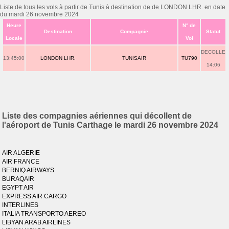
Liste de tous les vols à partir de Tunis à destination de de LONDON LHR. en date
du mardi 26 novembre 2024
Heure
N° de
Destination
Compagnie
Statut
Locale
Vol
DECOLLE
13:45:00
LONDON LHR.
TUNISAIR
TU790
14:06
Liste des compagnies aériennes qui décollent de
l'aéroport de Tunis Carthage le mardi 26 novembre 2024
AIR ALGERIE
AIR FRANCE
BERNIQ AIRWAYS
BURAQAIR
EGYPT AIR
EXPRESS AIR CARGO
INTERLINES
ITALIA TRANSPORTO AEREO
LIBYAN ARAB AIRLINES