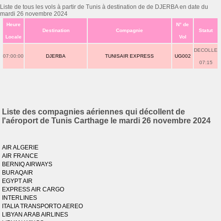
Liste de tous les vols à partir de Tunis à destination de de DJERBA en date du
mardi 26 novembre 2024
Heure
N° de
Destination
Compagnie
Statut
Locale
Vol
DECOLLE
07:00:00
DJERBA
TUNISAIR EXPRESS
UG002
07:15
Liste des compagnies aériennes qui décollent de
l'aéroport de Tunis Carthage le mardi 26 novembre 2024
AIR ALGERIE
AIR FRANCE
BERNIQ AIRWAYS
BURAQAIR
EGYPT AIR
EXPRESS AIR CARGO
INTERLINES
ITALIA TRANSPORTO AEREO
LIBYAN ARAB AIRLINES