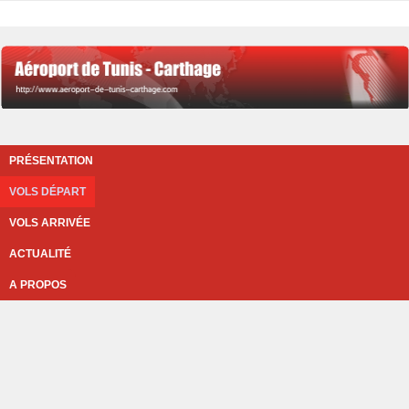
PRÉSENTATION
VOLS DÉPART
VOLS ARRIVÉE
ACTUALITÉ
A PROPOS