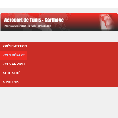
PRÉSENTATION
VOLS DÉPART
VOLS ARRIVÉE
ACTUALITÉ
A PROPOS