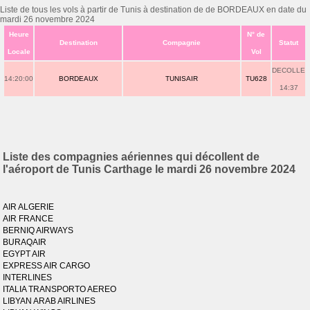
Liste de tous les vols à partir de Tunis à destination de de BORDEAUX en date du
mardi 26 novembre 2024
Heure
N° de
Destination
Compagnie
Statut
Locale
Vol
DECOLLE
14:20:00
BORDEAUX
TUNISAIR
TU628
14:37
Liste des compagnies aériennes qui décollent de
l'aéroport de Tunis Carthage le mardi 26 novembre 2024
AIR ALGERIE
AIR FRANCE
BERNIQ AIRWAYS
BURAQAIR
EGYPT AIR
EXPRESS AIR CARGO
INTERLINES
ITALIA TRANSPORTO AEREO
LIBYAN ARAB AIRLINES