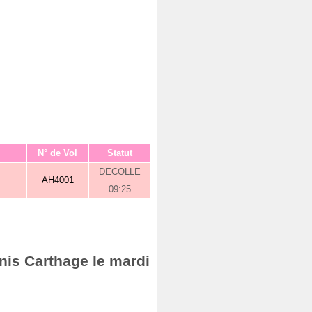
N° de Vol
Statut
DECOLLE
AH4001
09:25
nis Carthage le mardi