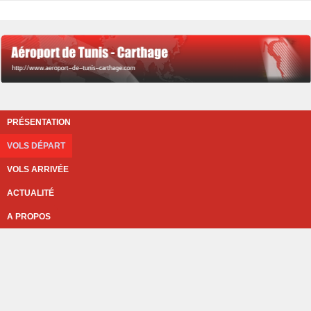
PRÉSENTATION
VOLS DÉPART
VOLS ARRIVÉE
ACTUALITÉ
A PROPOS