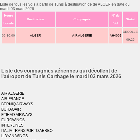
Liste de tous les vols à partir de Tunis à destination de de ALGER en date du
mardi 03 mars 2026
Heure
N° de
Destination
Compagnie
Statut
Locale
Vol
DECOLLE
09:30:00
ALGER
AIR ALGERIE
AH4001
09:25
Liste des compagnies aériennes qui décollent de
l'aéroport de Tunis Carthage le mardi 03 mars 2026
AIR ALGERIE
AIR FRANCE
BERNIQ AIRWAYS
BURAQAIR
ETIHAD AIRWAYS
EUROWINGS
INTERLINES
ITALIA TRANSPORTO AEREO
LIBYAN WINGS