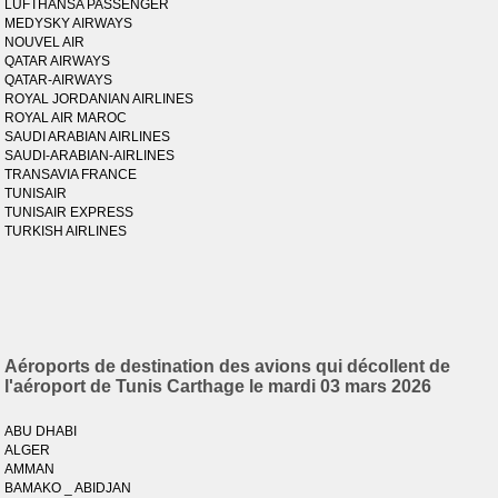
LUFTHANSA PASSENGER
MEDYSKY AIRWAYS
NOUVEL AIR
QATAR AIRWAYS
QATAR-AIRWAYS
ROYAL JORDANIAN AIRLINES
ROYAL AIR MAROC
SAUDI ARABIAN AIRLINES
SAUDI-ARABIAN-AIRLINES
TRANSAVIA FRANCE
TUNISAIR
TUNISAIR EXPRESS
TURKISH AIRLINES
Aéroports de destination des avions qui décollent de
l'aéroport de Tunis Carthage le mardi 03 mars 2026
ABU DHABI
ALGER
AMMAN
BAMAKO _ ABIDJAN