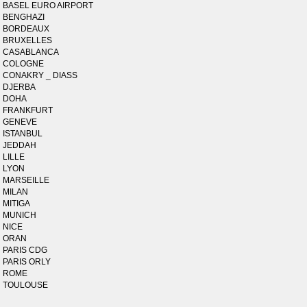
BASEL EURO AIRPORT
BENGHAZI
BORDEAUX
BRUXELLES
CASABLANCA
COLOGNE
CONAKRY _ DIASS
DJERBA
DOHA
FRANKFURT
GENEVE
ISTANBUL
JEDDAH
LILLE
LYON
MARSEILLE
MILAN
MITIGA
MUNICH
NICE
ORAN
PARIS CDG
PARIS ORLY
ROME
TOULOUSE