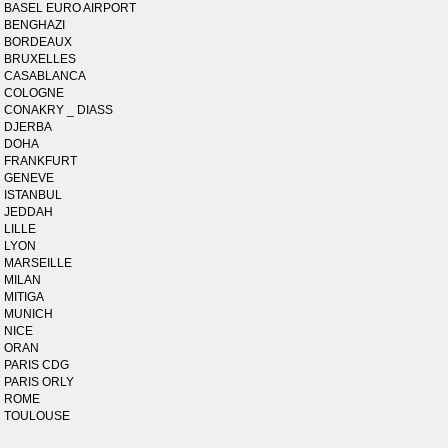
BASEL EURO AIRPORT
BENGHAZI
BORDEAUX
BRUXELLES
CASABLANCA
COLOGNE
CONAKRY _ DIASS
DJERBA
DOHA
FRANKFURT
GENEVE
ISTANBUL
JEDDAH
LILLE
LYON
MARSEILLE
MILAN
MITIGA
MUNICH
NICE
ORAN
PARIS CDG
PARIS ORLY
ROME
TOULOUSE