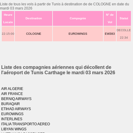
Liste de tous les vols à partir de Tunis à destination de de COLOGNE en date du
mardi 03 mars 2026
Heure
N° de
Destination
Compagnie
Statut
Locale
Vol
DECOLLE
22:15:00
COLOGNE
EUROWINGS
EW383
22:34
Liste des compagnies aériennes qui décollent de
l'aéroport de Tunis Carthage le mardi 03 mars 2026
AIR ALGERIE
AIR FRANCE
BERNIQ AIRWAYS
BURAQAIR
ETIHAD AIRWAYS
EUROWINGS
INTERLINES
ITALIA TRANSPORTO AEREO
LIBYAN WINGS