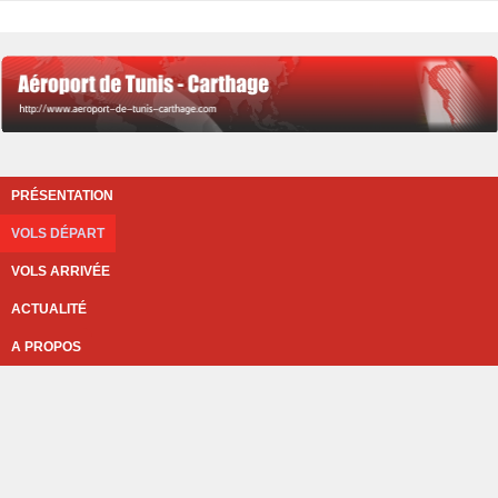
PRÉSENTATION
VOLS DÉPART
VOLS ARRIVÉE
ACTUALITÉ
A PROPOS