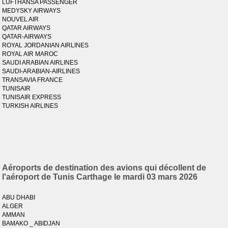
LUFTHANSA PASSENGER
MEDYSKY AIRWAYS
NOUVEL AIR
QATAR AIRWAYS
QATAR-AIRWAYS
ROYAL JORDANIAN AIRLINES
ROYAL AIR MAROC
SAUDI ARABIAN AIRLINES
SAUDI-ARABIAN-AIRLINES
TRANSAVIA FRANCE
TUNISAIR
TUNISAIR EXPRESS
TURKISH AIRLINES
Aéroports de destination des avions qui décollent de
l'aéroport de Tunis Carthage le mardi 03 mars 2026
ABU DHABI
ALGER
AMMAN
BAMAKO _ ABIDJAN