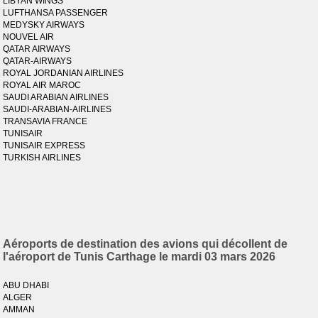
LIBYAN WINGS
LUFTHANSA PASSENGER
MEDYSKY AIRWAYS
NOUVEL AIR
QATAR AIRWAYS
QATAR-AIRWAYS
ROYAL JORDANIAN AIRLINES
ROYAL AIR MAROC
SAUDI ARABIAN AIRLINES
SAUDI-ARABIAN-AIRLINES
TRANSAVIA FRANCE
TUNISAIR
TUNISAIR EXPRESS
TURKISH AIRLINES
Aéroports de destination des avions qui décollent de
l'aéroport de Tunis Carthage le mardi 03 mars 2026
ABU DHABI
ALGER
AMMAN