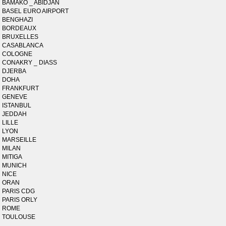
BAMAKO _ ABIDJAN
BASEL EURO AIRPORT
BENGHAZI
BORDEAUX
BRUXELLES
CASABLANCA
COLOGNE
CONAKRY _ DIASS
DJERBA
DOHA
FRANKFURT
GENEVE
ISTANBUL
JEDDAH
LILLE
LYON
MARSEILLE
MILAN
MITIGA
MUNICH
NICE
ORAN
PARIS CDG
PARIS ORLY
ROME
TOULOUSE