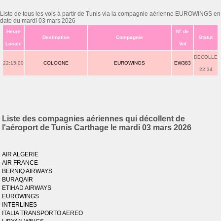
Liste de tous les vols à partir de Tunis via la compagnie aérienne EUROWINGS en
date du mardi 03 mars 2026
Heure
N° de
Destination
Compagnie
Statut
Locale
Vol
DECOLLE
22:15:00
COLOGNE
EUROWINGS
EW383
22:34
Liste des compagnies aériennes qui décollent de
l'aéroport de Tunis Carthage le mardi 03 mars 2026
AIR ALGERIE
AIR FRANCE
BERNIQ AIRWAYS
BURAQAIR
ETIHAD AIRWAYS
EUROWINGS
INTERLINES
ITALIA TRANSPORTO AEREO