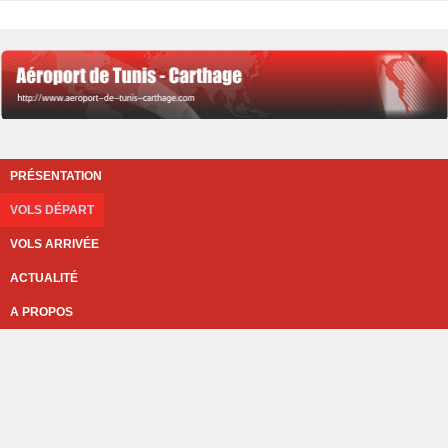
PRÉSENTATION
VOLS DÉPART
VOLS ARRIVÉE
ACTUALITÉ
A PROPOS