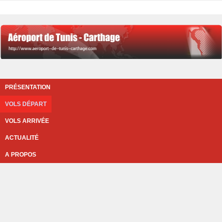
PRÉSENTATION
VOLS DÉPART
VOLS ARRIVÉE
ACTUALITÉ
A PROPOS