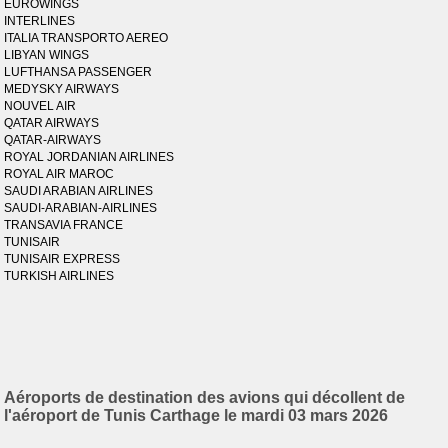
EUROWINGS
INTERLINES
ITALIA TRANSPORTO AEREO
LIBYAN WINGS
LUFTHANSA PASSENGER
MEDYSKY AIRWAYS
NOUVEL AIR
QATAR AIRWAYS
QATAR-AIRWAYS
ROYAL JORDANIAN AIRLINES
ROYAL AIR MAROC
SAUDI ARABIAN AIRLINES
SAUDI-ARABIAN-AIRLINES
TRANSAVIA FRANCE
TUNISAIR
TUNISAIR EXPRESS
TURKISH AIRLINES
Aéroports de destination des avions qui décollent de
l'aéroport de Tunis Carthage le mardi 03 mars 2026