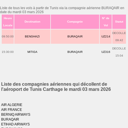
Liste de tous les vols à partir de Tunis via la compagnie aérienne BURAQAIR en
date du mardi 03 mars 2026
Heure
N° de
Destination
Compagnie
Statut
Locale
Vol
DECOLLE
09:50:00
BENGHAZI
BURAQAIR
UZ214
09:42
DECOLLE
15:30:00
MITIGA
BURAQAIR
UZ316
15:04
Liste des compagnies aériennes qui décollent de
l'aéroport de Tunis Carthage le mardi 03 mars 2026
AIR ALGERIE
AIR FRANCE
BERNIQ AIRWAYS
BURAQAIR
ETIHAD AIRWAYS