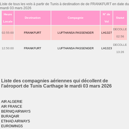
Liste de tous les vols à partir de Tunis à destination de de FRANKFURT en date du
mardi 03 mars 2026
Heure
N° de
Destination
Compagnie
Statut
Locale
Vol
DECOLLE
02:55:00
FRANKFURT
LUFTHANSA PASSENGER
LH1327
02:56
DECOLLE
12:50:00
FRANKFURT
LUFTHANSA PASSENGER
LH1323
13:26
Liste des compagnies aériennes qui décollent de
l'aéroport de Tunis Carthage le mardi 03 mars 2026
AIR ALGERIE
AIR FRANCE
BERNIQ AIRWAYS
BURAQAIR
ETIHAD AIRWAYS
EUROWINGS