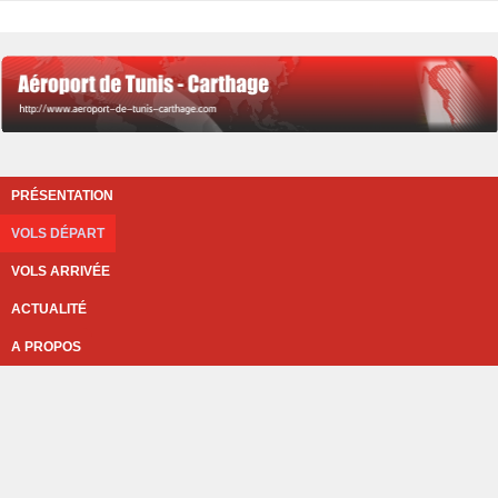
PRÉSENTATION
VOLS DÉPART
VOLS ARRIVÉE
ACTUALITÉ
A PROPOS