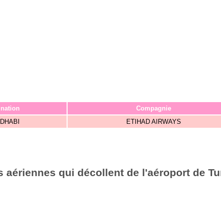
ination
Compagnie
 DHABI
ETIHAD AIRWAYS
 aériennes qui décollent de l'aéroport de Tu