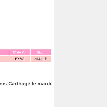
N° de Vol
Statut
EY740
ANNULE
nis Carthage le mardi