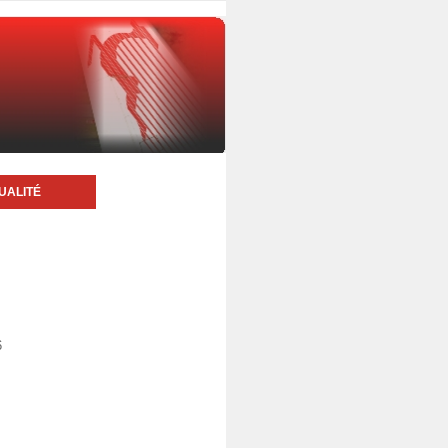
UALITÉ
6