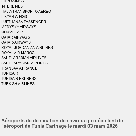
EUROWINGS
INTERLINES
ITALIA TRANSPORTO AEREO
LIBYAN WINGS
LUFTHANSA PASSENGER
MEDYSKY AIRWAYS
NOUVEL AIR
QATAR AIRWAYS
QATAR-AIRWAYS
ROYAL JORDANIAN AIRLINES
ROYAL AIR MAROC
SAUDI ARABIAN AIRLINES
SAUDI-ARABIAN-AIRLINES
TRANSAVIA FRANCE
TUNISAIR
TUNISAIR EXPRESS
TURKISH AIRLINES
Aéroports de destination des avions qui décollent de
l'aéroport de Tunis Carthage le mardi 03 mars 2026