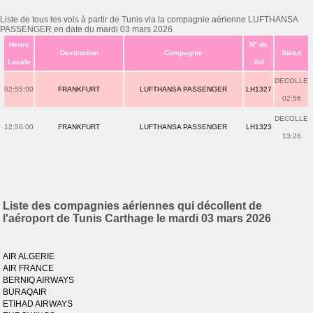
Liste de tous les vols à partir de Tunis via la compagnie aérienne LUFTHANSA
PASSENGER en date du mardi 03 mars 2026
Heure
N° de
Destination
Compagnie
Statut
Locale
Vol
DECOLLE
02:55:00
FRANKFURT
LUFTHANSA PASSENGER
LH1327
02:56
DECOLLE
12:50:00
FRANKFURT
LUFTHANSA PASSENGER
LH1323
13:26
Liste des compagnies aériennes qui décollent de
l'aéroport de Tunis Carthage le mardi 03 mars 2026
AIR ALGERIE
AIR FRANCE
BERNIQ AIRWAYS
BURAQAIR
ETIHAD AIRWAYS