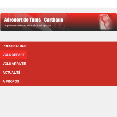
PRÉSENTATION
VOLS DÉPART
VOLS ARRIVÉE
ACTUALITÉ
A PROPOS