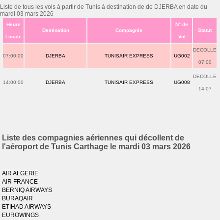
Liste de tous les vols à partir de Tunis à destination de de DJERBA en date du
mardi 03 mars 2026
Heure
N° de
Destination
Compagnie
Statut
Locale
Vol
DECOLLE
07:00:00
DJERBA
TUNISAIR EXPRESS
UG002
07:00
DECOLLE
14:00:00
DJERBA
TUNISAIR EXPRESS
UG008
14:07
Liste des compagnies aériennes qui décollent de
l'aéroport de Tunis Carthage le mardi 03 mars 2026
AIR ALGERIE
AIR FRANCE
BERNIQ AIRWAYS
BURAQAIR
ETIHAD AIRWAYS
EUROWINGS