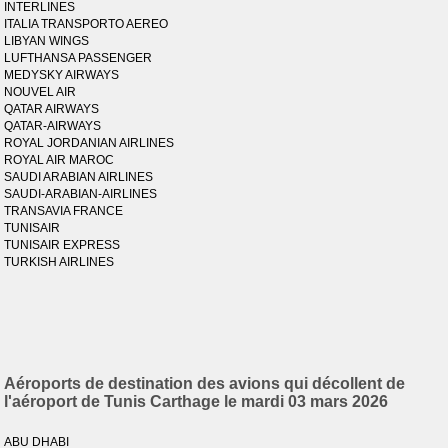
INTERLINES
ITALIA TRANSPORTO AEREO
LIBYAN WINGS
LUFTHANSA PASSENGER
MEDYSKY AIRWAYS
NOUVEL AIR
QATAR AIRWAYS
QATAR-AIRWAYS
ROYAL JORDANIAN AIRLINES
ROYAL AIR MAROC
SAUDI ARABIAN AIRLINES
SAUDI-ARABIAN-AIRLINES
TRANSAVIA FRANCE
TUNISAIR
TUNISAIR EXPRESS
TURKISH AIRLINES
Aéroports de destination des avions qui décollent de
l'aéroport de Tunis Carthage le mardi 03 mars 2026
ABU DHABI