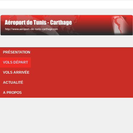
PRÉSENTATION
VOLS DÉPART
VOLS ARRIVÉE
ACTUALITÉ
A PROPOS