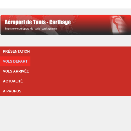
PRÉSENTATION
VOLS DÉPART
VOLS ARRIVÉE
ACTUALITÉ
A PROPOS