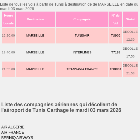
Liste de tous les vols à partir de Tunis à destination de de MARSEILLE en date du
mardi 03 mars 2026
Heure
N° de
Destination
Compagnie
Statut
Locale
Vol
DECOLLE
12:20:00
MARSEILLE
TUNISAIR
TU902
12:30
DECOLLE
18:40:00
MARSEILLE
INTERLINES
T7118
17:50
DECOLLE
21:55:00
MARSEILLE
TRANSAVIA FRANCE
TO8801
21:53
Liste des compagnies aériennes qui décollent de
l'aéroport de Tunis Carthage le mardi 03 mars 2026
AIR ALGERIE
AIR FRANCE
BERNIQ AIRWAYS