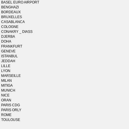
BASEL EURO AIRPORT
BENGHAZI
BORDEAUX
BRUXELLES
CASABLANCA
COLOGNE
CONAKRY _ DIASS
DJERBA
DOHA
FRANKFURT
GENEVE
ISTANBUL
JEDDAH
LILLE
LYON
MARSEILLE
MILAN
MITIGA
MUNICH
NICE
ORAN
PARIS CDG
PARIS ORLY
ROME
TOULOUSE