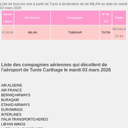
Liste de tous les vols à partir de Tunis à destination de de MILAN en date du mardi
03 mars 2026
Heure
N° de
Destination
Compagnie
Statut
Locale
Vol
DECOLLE
07:45:00
MILAN
TUNISAIR
TU756
07:45
Liste des compagnies aériennes qui décollent de
l'aéroport de Tunis Carthage le mardi 03 mars 2026
AIR ALGERIE
AIR FRANCE
BERNIQ AIRWAYS
BURAQAIR
ETIHAD AIRWAYS
EUROWINGS
INTERLINES
ITALIA TRANSPORTO AEREO
LIBYAN WINGS