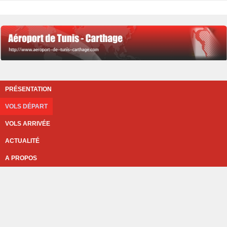
PRÉSENTATION
VOLS DÉPART
VOLS ARRIVÉE
ACTUALITÉ
A PROPOS