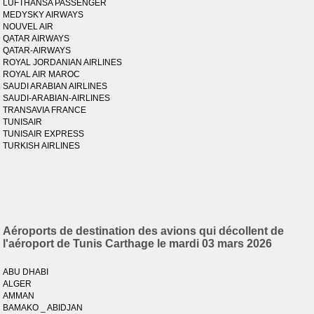
LUFTHANSA PASSENGER
MEDYSKY AIRWAYS
NOUVEL AIR
QATAR AIRWAYS
QATAR-AIRWAYS
ROYAL JORDANIAN AIRLINES
ROYAL AIR MAROC
SAUDI ARABIAN AIRLINES
SAUDI-ARABIAN-AIRLINES
TRANSAVIA FRANCE
TUNISAIR
TUNISAIR EXPRESS
TURKISH AIRLINES
Aéroports de destination des avions qui décollent de
l'aéroport de Tunis Carthage le mardi 03 mars 2026
ABU DHABI
ALGER
AMMAN
BAMAKO _ ABIDJAN