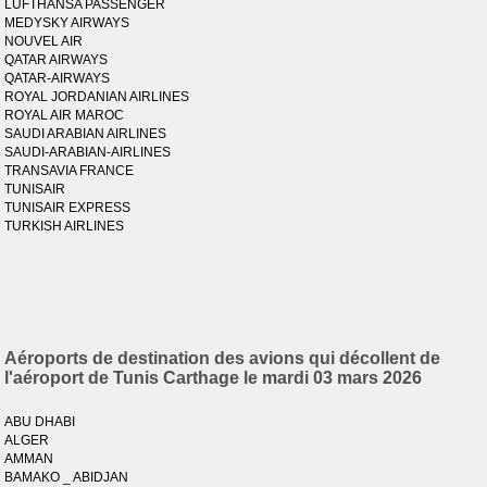
LUFTHANSA PASSENGER
MEDYSKY AIRWAYS
NOUVEL AIR
QATAR AIRWAYS
QATAR-AIRWAYS
ROYAL JORDANIAN AIRLINES
ROYAL AIR MAROC
SAUDI ARABIAN AIRLINES
SAUDI-ARABIAN-AIRLINES
TRANSAVIA FRANCE
TUNISAIR
TUNISAIR EXPRESS
TURKISH AIRLINES
Aéroports de destination des avions qui décollent de
l'aéroport de Tunis Carthage le mardi 03 mars 2026
ABU DHABI
ALGER
AMMAN
BAMAKO _ ABIDJAN