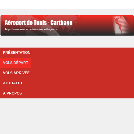
PRÉSENTATION
VOLS DÉPART
VOLS ARRIVÉE
ACTUALITÉ
A PROPOS