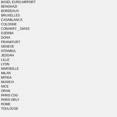
BASEL EURO AIRPORT
BENGHAZI
BORDEAUX
BRUXELLES
CASABLANCA
COLOGNE
CONAKRY _ DIASS
DJERBA
DOHA
FRANKFURT
GENEVE
ISTANBUL
JEDDAH
LILLE
LYON
MARSEILLE
MILAN
MITIGA
MUNICH
NICE
ORAN
PARIS CDG
PARIS ORLY
ROME
TOULOUSE