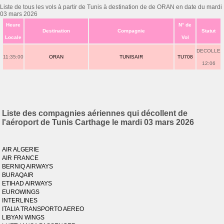
Liste de tous les vols à partir de Tunis à destination de de ORAN en date du mardi
03 mars 2026
Heure
N° de
Destination
Compagnie
Statut
Locale
Vol
DECOLLE
11:35:00
ORAN
TUNISAIR
TU708
12:06
Liste des compagnies aériennes qui décollent de
l'aéroport de Tunis Carthage le mardi 03 mars 2026
AIR ALGERIE
AIR FRANCE
BERNIQ AIRWAYS
BURAQAIR
ETIHAD AIRWAYS
EUROWINGS
INTERLINES
ITALIA TRANSPORTO AEREO
LIBYAN WINGS