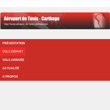
PRÉSENTATION
VOLS DÉPART
VOLS ARRIVÉE
ACTUALITÉ
A PROPOS