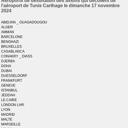
Aéroports de destination des avions qui décollent de
l'aéroport de Tunis Carthage le dimanche 17 novembre
2024
ABIDJAN _ OUAGADOUGOU
ALGER
AMMAN
BARCELONE
BENGHAZI
BRUXELLES
CASABLANCA
CONAKRY _ DIASS
DJERBA
DOHA
DUBAI
DUESSELDORF
FRANKFURT
GENEVE
ISTANBUL
JEDDAH
LE CAIRE
LONDON LHR.
LYON
MADRID
MALTE
MARSEILLE