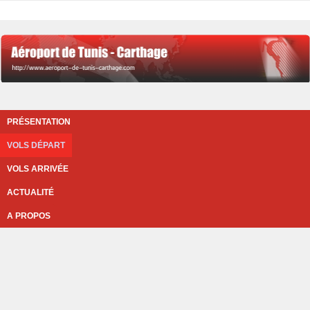
PRÉSENTATION
VOLS DÉPART
VOLS ARRIVÉE
ACTUALITÉ
A PROPOS