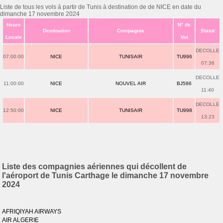
Liste de tous les vols à partir de Tunis à destination de de NICE en date du
dimanche 17 novembre 2024
Heure
N° de
Destination
Compagnie
Statut
Locale
Vol
DECOLLE
07:00:00
NICE
TUNISAIR
TU996
07:36
DECOLLE
11:00:00
NICE
NOUVEL AIR
BJ586
11:40
DECOLLE
12:50:00
NICE
TUNISAIR
TU998
13:23
Liste des compagnies aériennes qui décollent de
l'aéroport de Tunis Carthage le dimanche 17 novembre
2024
AFRIQIYAH AIRWAYS
AIR ALGERIE