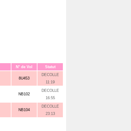
N° de Vol
Statut
DECOLLE
8U453
11:19
DECOLLE
NB102
16:55
DECOLLE
NB104
23:13