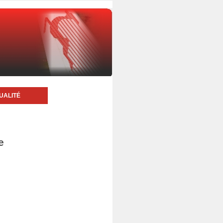
UALITÉ
e