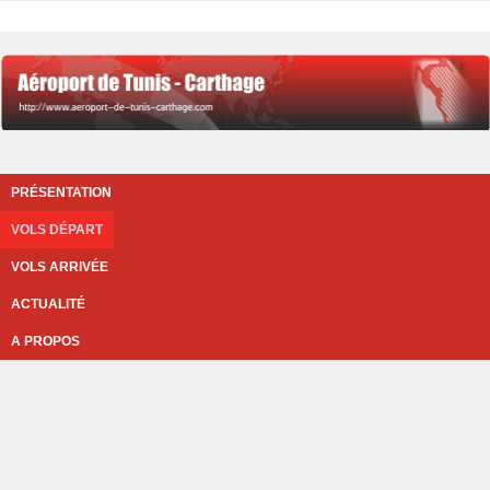
PRÉSENTATION
VOLS DÉPART
VOLS ARRIVÉE
ACTUALITÉ
A PROPOS