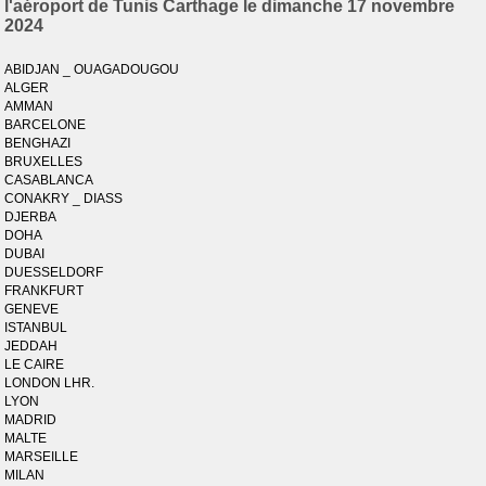
l'aéroport de Tunis Carthage le dimanche 17 novembre
2024
ABIDJAN _ OUAGADOUGOU
ALGER
AMMAN
BARCELONE
BENGHAZI
BRUXELLES
CASABLANCA
CONAKRY _ DIASS
DJERBA
DOHA
DUBAI
DUESSELDORF
FRANKFURT
GENEVE
ISTANBUL
JEDDAH
LE CAIRE
LONDON LHR.
LYON
MADRID
MALTE
MARSEILLE
MILAN