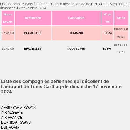
Liste de tous les vols à partir de Tunis à destination de de BRUXELLES en date du
dimanche 17 novembre 2024
Heure
N° de
Destination
Compagnie
Statut
Locale
Vol
DECOLLE
07:45:00
BRUXELLES
TUNISAIR
TU954
08:14
DECOLLE
15:45:00
BRUXELLES
NOUVEL AIR
BJ396
16:02
Liste des compagnies aériennes qui décollent de
l'aéroport de Tunis Carthage le dimanche 17 novembre
2024
AFRIQIYAH AIRWAYS
AIR ALGERIE
AIR FRANCE
BERNIQ AIRWAYS
BURAQAIR