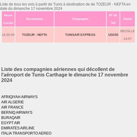
Liste de tous les vols à partir de Tunis à destination de de TOZEUR - NEFTA en
date du dimanche 17 novembre 2024
Heure
N° de
Destination
Compagnie
Statut
Locale
Vol
DECOLLE
14:30:00
TOZEUR - NEFTA
TUNISAIR EXPRESS
UG030
14:57
Liste des compagnies aériennes qui décollent de
l'aéroport de Tunis Carthage le dimanche 17 novembre
2024
AFRIQIYAH AIRWAYS
AIR ALGERIE
AIR FRANCE
BERNIQ AIRWAYS
BURAQAIR
EGYPT AIR
EMIRATES AIRLINE
ITALIA TRANSPORTO AEREO