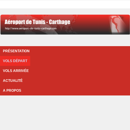
PRÉSENTATION
VOLS DÉPART
VOLS ARRIVÉE
ACTUALITÉ
A PROPOS