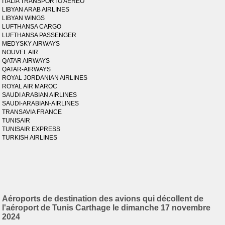
ITALIA TRANSPORTO AEREO
LIBYAN ARAB AIRLINES
LIBYAN WINGS
LUFTHANSA CARGO
LUFTHANSA PASSENGER
MEDYSKY AIRWAYS
NOUVEL AIR
QATAR AIRWAYS
QATAR-AIRWAYS
ROYAL JORDANIAN AIRLINES
ROYAL AIR MAROC
SAUDI ARABIAN AIRLINES
SAUDI-ARABIAN-AIRLINES
TRANSAVIA FRANCE
TUNISAIR
TUNISAIR EXPRESS
TURKISH AIRLINES
Aéroports de destination des avions qui décollent de
l'aéroport de Tunis Carthage le dimanche 17 novembre
2024