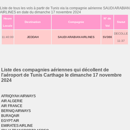
Liste de tous les vols à partir de Tunis via la compagnie aérienne SAUDI ARABIAN
AIRLINES en date du dimanche 17 novembre 2024
Heure
N° de
Destination
Compagnie
Statut
Locale
Vol
DECOLLE
11:40:00
JEDDAH
SAUDI ARABIAN AIRLINES
SV366
11:37
Liste des compagnies aériennes qui décollent de
l'aéroport de Tunis Carthage le dimanche 17 novembre
2024
AFRIQIYAH AIRWAYS
AIR ALGERIE
AIR FRANCE
BERNIQ AIRWAYS
BURAQAIR
EGYPT AIR
EMIRATES AIRLINE