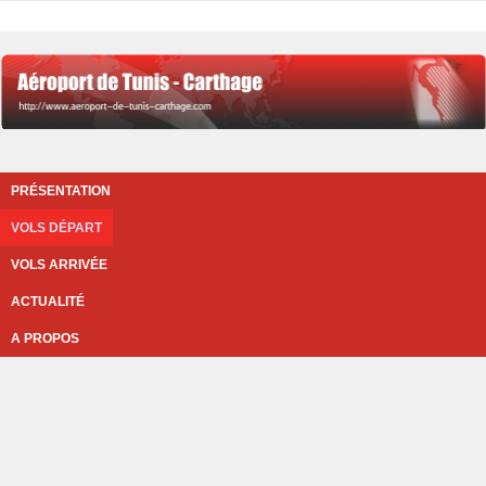
PRÉSENTATION
VOLS DÉPART
VOLS ARRIVÉE
ACTUALITÉ
A PROPOS