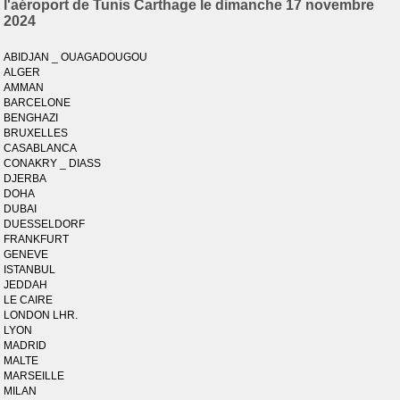
l'aéroport de Tunis Carthage le dimanche 17 novembre
2024
ABIDJAN _ OUAGADOUGOU
ALGER
AMMAN
BARCELONE
BENGHAZI
BRUXELLES
CASABLANCA
CONAKRY _ DIASS
DJERBA
DOHA
DUBAI
DUESSELDORF
FRANKFURT
GENEVE
ISTANBUL
JEDDAH
LE CAIRE
LONDON LHR.
LYON
MADRID
MALTE
MARSEILLE
MILAN