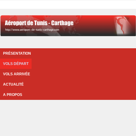
PRÉSENTATION
VOLS DÉPART
VOLS ARRIVÉE
ACTUALITÉ
A PROPOS