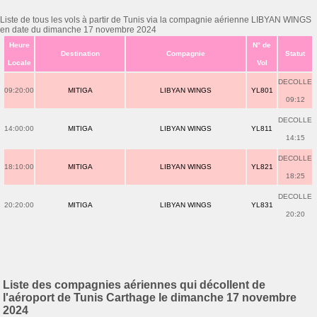
Liste de tous les vols à partir de Tunis via la compagnie aérienne LIBYAN WINGS
en date du dimanche 17 novembre 2024
Heure
N° de
Destination
Compagnie
Statut
Locale
Vol
DECOLLE
09:20:00
MITIGA
LIBYAN WINGS
YL801
09:12
DECOLLE
14:00:00
MITIGA
LIBYAN WINGS
YL811
14:15
DECOLLE
18:10:00
MITIGA
LIBYAN WINGS
YL821
18:25
DECOLLE
20:20:00
MITIGA
LIBYAN WINGS
YL831
20:20
Liste des compagnies aériennes qui décollent de
l'aéroport de Tunis Carthage le dimanche 17 novembre
2024