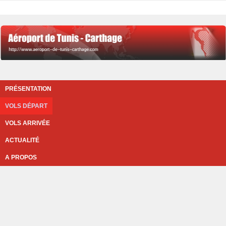
PRÉSENTATION
VOLS DÉPART
VOLS ARRIVÉE
ACTUALITÉ
A PROPOS