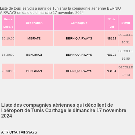
Liste de tous les vols à partir de Tunis via la compagnie aérienne BERNIQ
AIRWAYS en date du dimanche 17 novembre 2024
Heure
N° de
Destination
Compagnie
Statut
Locale
Vol
DECOLLE
10:10:00
MISRATE
BERNIQ AIRWAYS
NB122
10:51
DECOLLE
15:20:00
BENGHAZI
BERNIQ AIRWAYS
NB102
16:55
DECOLLE
20:50:00
BENGHAZI
BERNIQ AIRWAYS
NB104
23:13
Liste des compagnies aériennes qui décollent de
l'aéroport de Tunis Carthage le dimanche 17 novembre
2024
AFRIQIYAH AIRWAYS