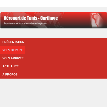
PRÉSENTATION
VOLS DÉPART
VOLS ARRIVÉE
ACTUALITÉ
A PROPOS