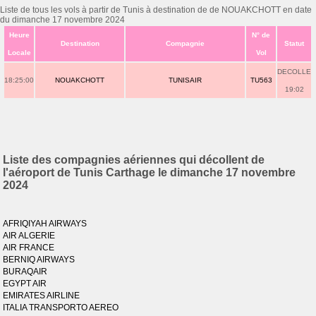
Liste de tous les vols à partir de Tunis à destination de de NOUAKCHOTT en date
du dimanche 17 novembre 2024
Heure
N° de
Destination
Compagnie
Statut
Locale
Vol
DECOLLE
18:25:00
NOUAKCHOTT
TUNISAIR
TU563
19:02
Liste des compagnies aériennes qui décollent de
l'aéroport de Tunis Carthage le dimanche 17 novembre
2024
AFRIQIYAH AIRWAYS
AIR ALGERIE
AIR FRANCE
BERNIQ AIRWAYS
BURAQAIR
EGYPT AIR
EMIRATES AIRLINE
ITALIA TRANSPORTO AEREO