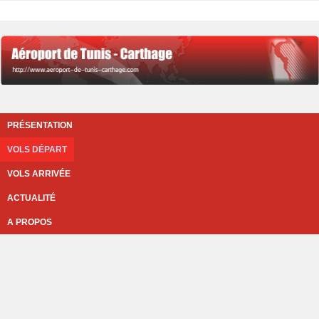
PRÉSENTATION
VOLS DÉPART
VOLS ARRIVÉE
ACTUALITÉ
A PROPOS