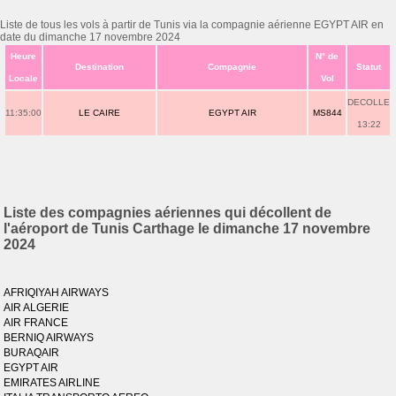
Liste de tous les vols à partir de Tunis via la compagnie aérienne EGYPT AIR en
date du dimanche 17 novembre 2024
Heure
N° de
Destination
Compagnie
Statut
Locale
Vol
DECOLLE
11:35:00
LE CAIRE
EGYPT AIR
MS844
13:22
Liste des compagnies aériennes qui décollent de
l'aéroport de Tunis Carthage le dimanche 17 novembre
2024
AFRIQIYAH AIRWAYS
AIR ALGERIE
AIR FRANCE
BERNIQ AIRWAYS
BURAQAIR
EGYPT AIR
EMIRATES AIRLINE