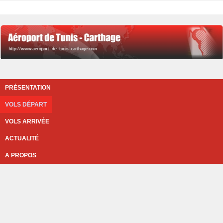
PRÉSENTATION
VOLS DÉPART
VOLS ARRIVÉE
ACTUALITÉ
A PROPOS