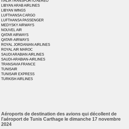
ITALIA TRANSPORTO AEREO
LIBYAN ARAB AIRLINES
LIBYAN WINGS
LUFTHANSA CARGO
LUFTHANSA PASSENGER
MEDYSKY AIRWAYS
NOUVEL AIR
QATAR AIRWAYS
QATAR-AIRWAYS
ROYAL JORDANIAN AIRLINES
ROYAL AIR MAROC
SAUDI ARABIAN AIRLINES
SAUDI-ARABIAN-AIRLINES
TRANSAVIA FRANCE
TUNISAIR
TUNISAIR EXPRESS
TURKISH AIRLINES
Aéroports de destination des avions qui décollent de
l'aéroport de Tunis Carthage le dimanche 17 novembre
2024